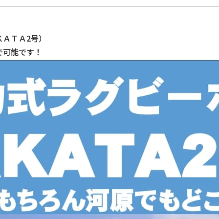
ＫＡＴＡ2号）
で可能です！