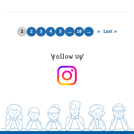
1
2
3
4
5
...
10
...
»
Last »
Follow Us